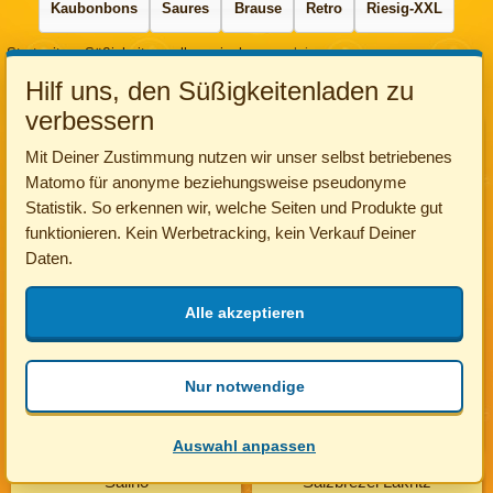
Kaubonbons
Saures
Brause
Retro
Riesig-XXL
Startseite
Süßigkeiten selber mischen
salzig
salzig
Hilf uns, den Süßigkeitenladen zu
verbessern
Salzdiamanten
Salzheringe Lakritz
Mit Deiner Zustimmung nutzen wir unser selbst betriebenes
Matomo für anonyme beziehungsweise pseudonyme
Statistik. So erkennen wir, welche Seiten und Produkte gut
funktionieren. Kein Werbetracking, kein Verkauf Deiner
Daten.
19 ct/Stk.
19 ct/Stk.
Alle akzeptieren
Nur notwendige
in die Tüte
in die Tüte
Auswahl anpassen
Salino
Salzbrezel Lakritz