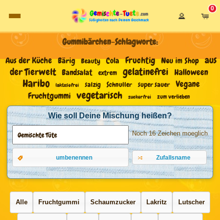
0
Login
Warenkor
Süßigkeiten selber mischen
Gummibärchen-Schlagworte:
aus
Fruchtig
Aus der Küche
Bärig
Neu im Shop
Cola
Beauty
gelatinefrei
der Tierwelt
Bandsalat
Halloween
extrem
Haribo
Vegane
salzig
Schnuller
super sauer
laktosefrei
vegetarisch
Fruchtgummi
zum verlieben
zuckerfrei
Wie soll Deine Mischung heißen?
Noch 16 Zeichen moeglich
umbenennen
Zufallsname
Alle
Fruchtgummi
Schaumzucker
Lakritz
Lutscher