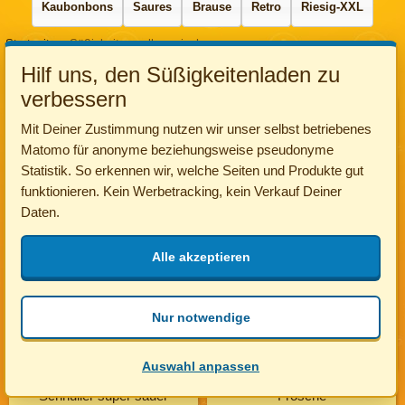
Kaubonbons
Saures
Brause
Retro
Riesig-XXL
Startseite
Süßigkeiten selber mischen
Alle Süßigkeiten
Hilf uns, den Süßigkeitenladen zu
verbessern
Riesen Erdbeeren
Kirsch-Cola-Flasche
Mit Deiner Zustimmung nutzen wir unser selbst betriebenes
Matomo für anonyme beziehungsweise pseudonyme
Statistik. So erkennen wir, welche Seiten und Produkte gut
funktionieren. Kein Werbetracking, kein Verkauf Deiner
Daten.
19 ct/Stk.
19 ct/Stk.
Alle akzeptieren
Nur notwendige
in die Tüte
in die Tüte
Auswahl anpassen
Schnuller super sauer
Frösche