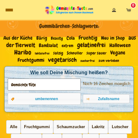
0
Login
Warenkor
Süßigkeiten selber mischen
Gummibärchen-Schlagworte:
aus
Fruchtig
Aus der Küche
Bärig
Neu im Shop
Cola
Beauty
gelatinefrei
der Tierwelt
Bandsalat
Halloween
extrem
Haribo
Vegane
salzig
Schnuller
super sauer
laktosefrei
vegetarisch
Fruchtgummi
zum verlieben
zuckerfrei
Wie soll Deine Mischung heißen?
Noch 16 Zeichen moeglich
umbenennen
Zufallsname
Alle
Fruchtgummi
Schaumzucker
Lakritz
Lutscher