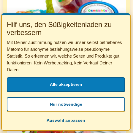
Hilf uns, den Süßigkeitenladen zu
verbessern
Mit Deiner Zustimmung nutzen wir unser selbst betriebenes
Bonbonglas gefüllt mit buntem Fruchtgummi
Matomo für anonyme beziehungsweise pseudonyme
Statistik. So erkennen wir, welche Seiten und Produkte gut
Bonbonglas gefüllt mit den leckersten Erinnerungen in Form
funktionieren. Kein Werbetracking, kein Verkauf Deiner
von süßem Fruchtgummi
Daten.
15,75 €
inkl. MwSt. zzgl.
Versandkosten
Entspricht 3,15 € / 100 Gramm
Alle akzeptieren
Anzahl
In den Warenkorb
Nur notwendige
Auswahl anpassen