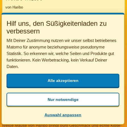
von Haribo
19 ct
Für Deine Mischung
Stückpreis
Hilf uns, den Süßigkeitenladen zu
Anzahl
verbessern
Mit Deiner Zustimmung nutzen wir unser selbst betriebenes
Matomo für anonyme beziehungsweise pseudonyme
Jetzt in die Tüte
+
Statistik. So erkennen wir, welche Seiten und Produkte gut
5 Stück · 0,95 €
funktionieren. Kein Werbetracking, kein Verkauf Deiner
Daten.
Gewicht pro Stück
Kategorie
6.69 g
Alle
Alle akzeptieren
Naschkatzen aufgepasst! Die weißen Mäuse sind los.
Schnappt sie euch!
Nur notwendige
Weiße Mäuse von Haribo: bunt für die bunte
Tüte
Auswahl anpassen
Weiße Mäuse
von Haribo bringt bunt Geschmack und echte Kiosk-